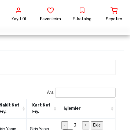
Kayıt Ol
Favorilerim
E-katalog
Sepetim
Ara:
Nakit Net
Kart Net
İşlemler
Fiy.
Fiy.
Nakit Net
Kart Net
İşlemler
-
+
Ekle
Fiy.
Fiy.
iriş Yapın
Giriş Yapın