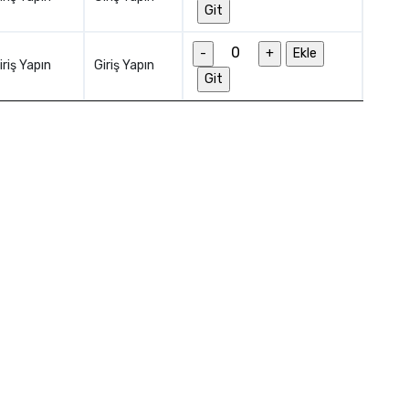
Git
-
+
Ekle
iriş Yapın
Giriş Yapın
Git