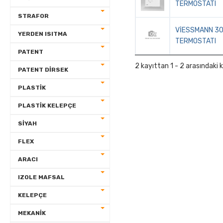
TERMOSTATI
DEMİRDÖKÜM
TERMOPAN
FRS
PROFITHERM
TERMOSİFON
VESBO
ÜNMAK
STRAFOR
VİESSMANN 30
YERDEN ISITMA
TERMOSTATI
DOLCE VİTA
PİYASA
VAİLLANT
DOĞALGAZ BORU
PLASTHERM
VİESSMANN
PATENT
2 kayıttan 1 - 2 arasındaki k
ECA
VAİLLANT
VİESSMANN
STRAFOR
PATENT DİRSEK
PLASTİK
MAKTEK
VİESSMANN
YERDEN ISITMA
PLASTİK KELEPÇE
PROTHERM
PATENT
SİYAH
FLEX
TERMODİNAMİK
PATENT DİRSEK
ARACI
VAİLLANT
PLASTİK
IZOLE MAFSAL
VİESSMANN
PLASTİK KELEPÇE
KELEPÇE
MEKANİK
SİYAH