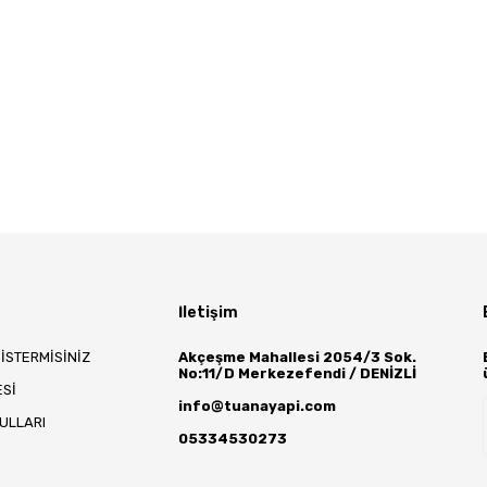
İletişim
 İSTERMİSİNİZ
Akçeşme Mahallesi 2054/3 Sok.
No:11/D Merkezefendi / DENİZLİ
ESİ
info@tuanayapi.com
ŞULLARI
05334530273