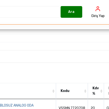
Ara
Giriş Yap
Kdv
Kodu
%
Kodu
Kdv
ABLOSUZ ANALOG ODA
%
VSSMN.7720708
20
G