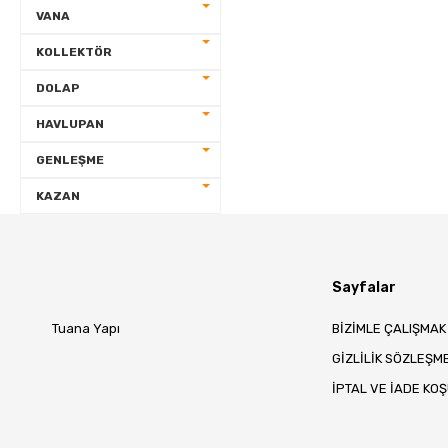
VANA
FLEX
KOLLEKTÖR
DOLAP
ARACI
HAVLUPAN
IZOLE MAFSAL
GENLEŞME
KELEPÇE
KAZAN
MEKANİK
Sayfalar
VANA
Tuana Yapı
BİZİMLE ÇALIŞMAK
KOLLEKTÖR
GİZLİLİK SÖZLEŞM
İPTAL VE İADE KO
DOLAP